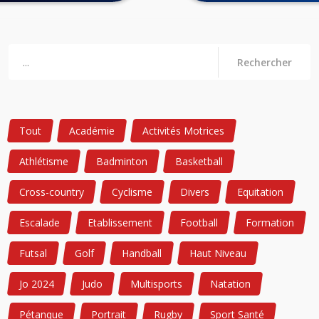
Rechercher
Tout
Académie
Activités Motrices
Athlétisme
Badminton
Basketball
Cross-country
Cyclisme
Divers
Equitation
Escalade
Etablissement
Football
Formation
Futsal
Golf
Handball
Haut Niveau
Jo 2024
Judo
Multisports
Natation
Pétanque
Portrait
Rugby
Sport Santé