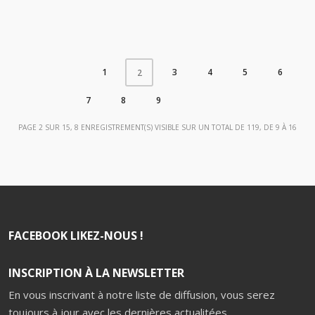
1
3
4
5
6
2
7
8
9
PAGE 2 SUR 15, 8 ENREGISTREMENT(S) VISIBLE SUR UN TOTAL DE 119, DE 9 À 16
FACEBOOK LIKEZ-NOUS !
INSCRIPTION À LA NEWSLETTER
En vous inscrivant à notre liste de diffusion, vous serez
toujours à jour avec les dernières actualitées.