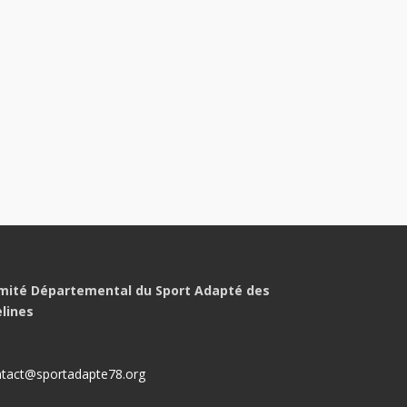
mité Départemental du Sport Adapté des
elines
tact@sportadapte78.org