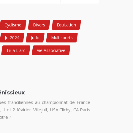
Cyclisme
Divers
Equitation
Jo 2024
Judo
Multisports
Tir à L'arc
Vie Associative
énissieux
es franciliennes au championnat de France
 1 et 2 févirier. Villejuif, USA Clichy, CA Paris
itre ?