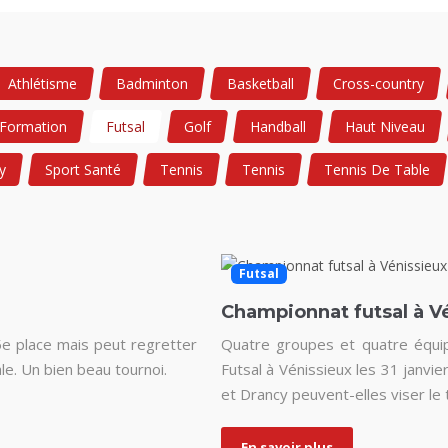
Athlétisme
Badminton
Basketball
Cross-country
Formation
Futsal
Golf
Handball
Haut Niveau
y
Sport Santé
Tennis
Tennis
Tennis De Table
Futsal
Championnat futsal à V
5e place mais peut regretter
Quatre groupes et quatre équip
le. Un bien beau tournoi.
Futsal à Vénissieux les 31 janvier,
et Drancy peuvent-elles viser le t
En savoir plus