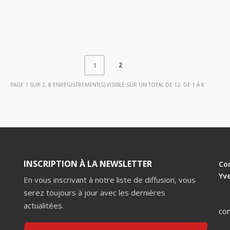
2
1
PAGE 1 SUR 2, 8 ENREGISTREMENT(S) VISIBLE SUR UN TOTAL DE 12, DE 1 À 8
INSCRIPTION À LA NEWSLETTER
Co
Yv
En vous inscrivant à notre liste de diffusion, vous
serez toujours à jour avec les dernières
actualitées.
con