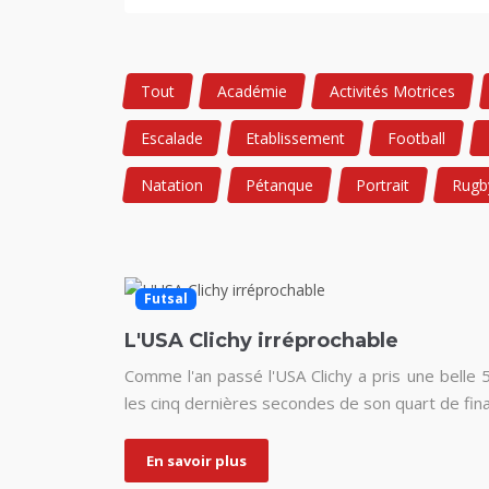
Tout
Académie
Activités Motrices
Escalade
Etablissement
Football
Natation
Pétanque
Portrait
Rugb
Futsal
L'USA Clichy irréprochable
Comme l'an passé l'USA Clichy a pris une belle 
les cinq dernières secondes de son quart de fina
En savoir plus