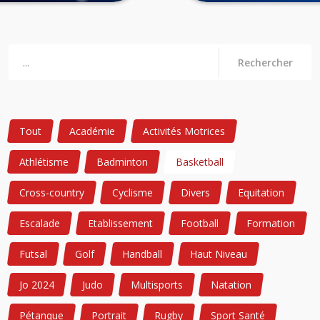
Rechercher
Tout
Académie
Activités Motrices
Athlétisme
Badminton
Basketball
Cross-country
Cyclisme
Divers
Equitation
Escalade
Etablissement
Football
Formation
Futsal
Golf
Handball
Haut Niveau
Jo 2024
Judo
Multisports
Natation
Pétanque
Portrait
Rugby
Sport Santé