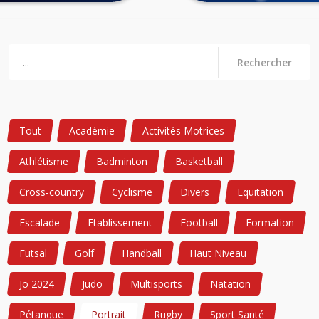
Rechercher
Tout
Académie
Activités Motrices
Athlétisme
Badminton
Basketball
Cross-country
Cyclisme
Divers
Equitation
Escalade
Etablissement
Football
Formation
Futsal
Golf
Handball
Haut Niveau
Jo 2024
Judo
Multisports
Natation
Pétanque
Portrait
Rugby
Sport Santé