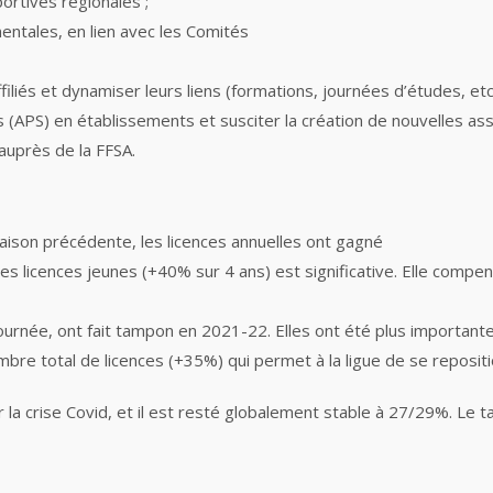
ortives régionales ;
entales, en lien avec les Comités
ffiliés et dynamiser leurs liens (formations, journées d’études, etc
 (APS) en établissements et susciter la création de nouvelles ass
 auprès de la FFSA.
saison précédente, les licences annuelles ont gagné
licences jeunes (+40% sur 4 ans) est significative. Elle compens
ournée, ont fait tampon en 2021-22. Elles ont été plus important
mbre total de licences (+35%) qui permet à la ligue de se repositi
 la crise Covid, et il est resté globalement stable à 27/29%. Le 