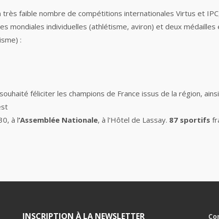
ès faible nombre de compétitions internationales Virtus et IPC, 
lles mondiales individuelles (athlétisme, aviron) et deux médailles
isme) :
ouhaité féliciter les champions de France issus de la région, ain
est
0, à l
’Assemblée Nationale
, à l'Hôtel de Lassay.
87 sportifs
fr
INSCRIPTION À LA NEWSLETTER
Co