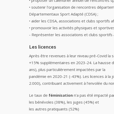
• proposer un calendrier annuel de rencontres sp
• soutenir l'organisation de rencontres départem
Départementaux Sport Adapté (CDSA) ;
• aider les CDSA, associations et clubs sportifs a
• promouvoir les activités physiques et sportives
- Représenter les associations et clubs sportifs
Les licences
Après être revenues à leur niveau pré-Covid la 
+15% supplémentaires en 2023-24. La hausse des 
ans), plus particulièrement impactées par la
pandémie en 2020-21 (-43%). Les licences à la j
2.000), contribuant activement à l’envolée du no
Le taux de
féminisation
n’a pas été impacté par
les bénévoles (38%), les juges (45%) et
les autres pratiquants (52%)