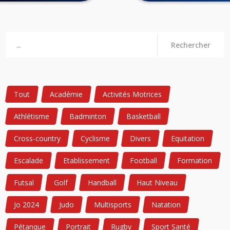
Rechercher
Tout
Académie
Activités Motrices
Athlétisme
Badminton
Basketball
Cross-country
Cyclisme
Divers
Equitation
Escalade
Etablissement
Football
Formation
Futsal
Golf
Handball
Haut Niveau
Jo 2024
Judo
Multisports
Natation
Pétanque
Portrait
Rugby
Sport Santé