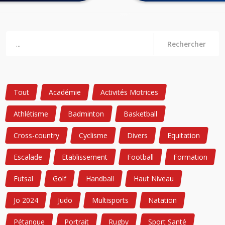
Rechercher
Tout
Académie
Activités Motrices
Athlétisme
Badminton
Basketball
Cross-country
Cyclisme
Divers
Equitation
Escalade
Etablissement
Football
Formation
Futsal
Golf
Handball
Haut Niveau
Jo 2024
Judo
Multisports
Natation
Pétanque
Portrait
Rugby
Sport Santé