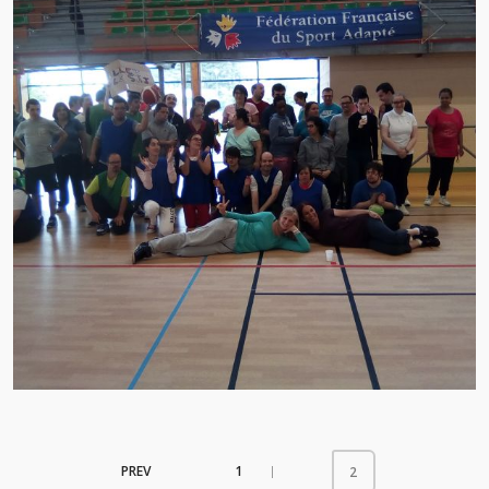
PREV
1
|
2