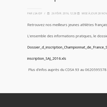
PAR LSA IDF
/
26 FÉVR. 2016, 12:28
MISE À JOUR 28 NOV.
Retrouvez nos meilleurs jeunes athlètes français
L'ensemble des informations pratiques, le dossie
Dossier_d_inscription_Championnat_de_France_S
inscription_SAJ_2016.xls
Plus d'infos auprès du CDSA 93 au 0620595578