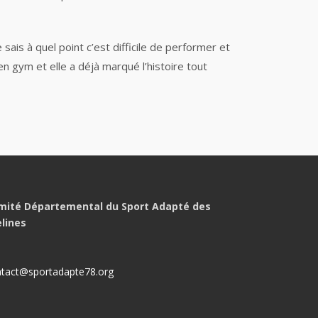
is à quel point c’est difficile de performer et
en gym et elle a déjà marqué l’histoire tout
mité Départemental du Sport Adapté des
elines
tact@sportadapte78.org