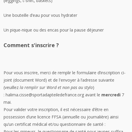
(leggings, t-shirt, baskets)
Une
bouteille d’eau
pour vous hydrater
Un
pique-nique
ou des encas pour la pause déjeuner
Comment s'inscrire ?
Pour vous inscrire, merci de remplir le formulaire d’inscription ci-
joint (document Word) et de l'envoyer à l’adresse suivante
(veuillez
la remplir sur Word et non pas au stylo
)
:
halima.cisse@sportadapteiledefrance.org
avant le
mercredi
7
mai.
Pour valider votre inscription, il est nécessaire d’être en
possession d’une
licence FFSA
(annuelle ou journalière) ainsi
qu’un
certificat médical
et/ou
questionnaire de santé
:
Pour les
mineurs
, le questionnaire de santé pour jeunes suffira.