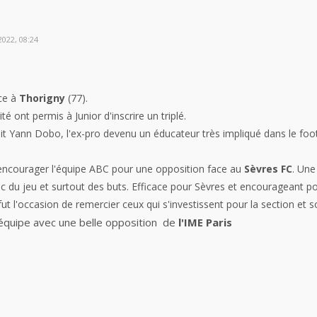
022, 08:24
ace à
Thorigny
(77).
é ont permis à Junior d'inscrire un triplé.
it Yann Dobo, l'ex-pro devenu un éducateur très impliqué dans le foo
r encourager l'équipe ABC pour une opposition face au
Sèvres FC
. Une
c du jeu et surtout des buts. Efficace pour Sèvres et encourageant po
t l'occasion de remercier ceux qui s'investissent pour la section et
équipe avec une belle opposition de
l'IME Paris