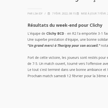
PAR LSA IDF
/
7 FÉVR. 2022, 08:15
MISE À JOUR 7 FÉVR. 2
Résultats du week-end pour Clichy
L'équipe de
Clichy BCD
- en R2 l'a emportée 3-1 f
Une superbe prestation d'équipe, une bonne solidarit
"Un grand merci à Thorigny pour son accueil."
nota
Fort de cette victoire, les joueurs sont restés pou
de 7-5. Un match ouvert, tourné vers l'offensive ave
Le tout s'est terminé dans une bonne ambiance et fu
Prochain match samedi 12 février pour la 3ème 