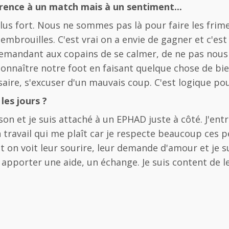
érence à un match mais à un sentiment...
e plus fort. Nous ne sommes pas là pour faire les f
'embrouilles. C'est vrai on a envie de gagner et c'es
demandant aux copains de se calmer, de ne pas nous é
 connaître notre foot en faisant quelque chose de bi
aire, s'excuser d'un mauvais coup. C'est logique pour
 les jours ?
on et je suis attaché à un EPHAD juste à côté. J'entre
n travail qui me plaît car je respecte beaucoup ces p
t on voit leur sourire, leur demande d'amour et je s
ur apporter une aide, un échange. Je suis content de 