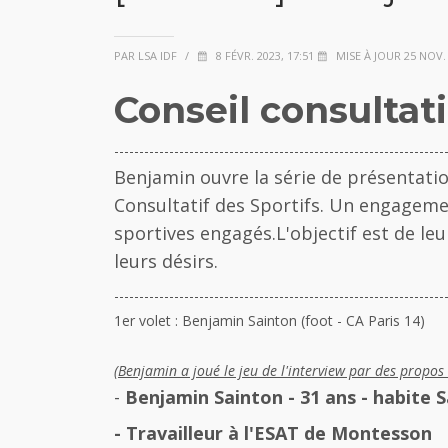
PAR LSA IDF
/
8 FÉVR. 2023, 17:51
MISE À JOUR 25 NOV. 
Conseil consultat
------------------------------------------------------------------
Benjamin ouvre la série de présentation
Consultatif des Sportifs. Un engagemen
sportives engagés.L'
objectif est de le
leurs désirs.
------------------------------------------------------------------
1er volet : Benjamin Sainton (foot - CA Paris 14)
(Benjamin a joué le jeu de l'interview par des propos 
-
Benjamin Sainton - 31 ans - habite S
- Travailleur à l'ESAT de Montesson