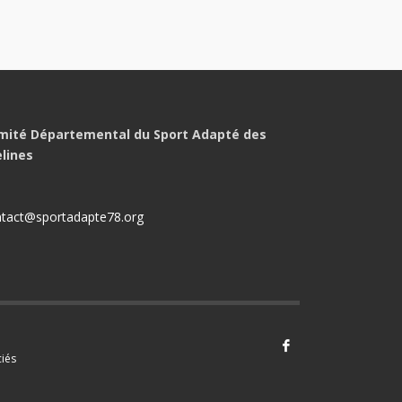
mité Départemental du Sport Adapté des
elines
tact@sportadapte78.org
iés