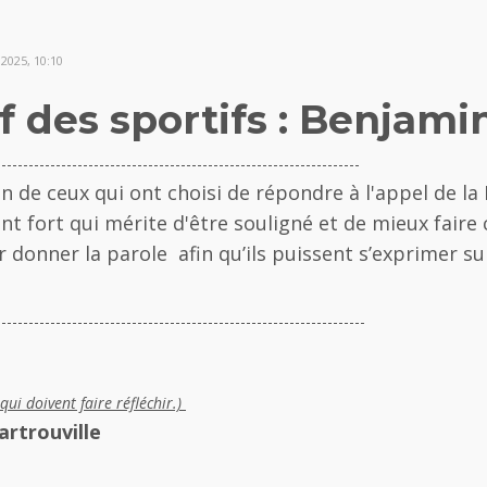
2025, 10:10
if des sportifs : Benjam
-------------------------------------------------------------------
 de ceux qui ont choisi de répondre à l'appel de la 
t fort qui mérite d'être souligné et de mieux faire 
ur donner la parole afin qu’ils puissent s’exprimer s
--------------------------------------------------------------------
qui doivent faire réfléchir.)
artrouville